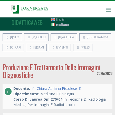
English
DIDATTICAWEB
Italiano
[I]NFO
[M]ODULI
[B]ACHECA
[P]ROGRAMMA
[O]RARI
[E]SAMI
E[V]ENTI
[F]ILES
Produzione E Trattamento Delle Immagini
Diagnostiche
2025/2026
Docente:
Chiara Adriana Pistolese
Dipartimento:
Medicina E Chirurgia
Corso Di Laurea Dm.270/04 in
Tecniche Di Radiologia
Medica, Per Immagini E Radioterapia