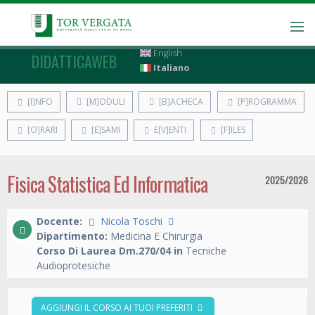
English
DIDATTICAWEB
Italiano
[I]NFO
[M]ODULI
[B]ACHECA
[P]ROGRAMMA
[O]RARI
[E]SAMI
E[V]ENTI
[F]ILES
Fisica Statistica Ed Informatica
2025/2026
Docente:
Nicola Toschi
Dipartimento:
Medicina E Chirurgia
Corso Di Laurea Dm.270/04 in
Tecniche
Audioprotesiche
AGGIUNGI IL CORSO AI TUOI PREFERITI