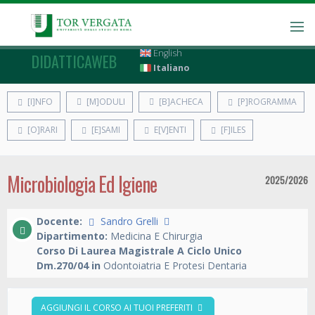
English
DIDATTICAWEB
Italiano
[I]NFO
[M]ODULI
[B]ACHECA
[P]ROGRAMMA
[O]RARI
[E]SAMI
E[V]ENTI
[F]ILES
Microbiologia Ed Igiene
2025/2026
Docente:
Sandro Grelli
Dipartimento:
Medicina E Chirurgia
Corso Di Laurea Magistrale A Ciclo Unico
Dm.270/04 in
Odontoiatria E Protesi Dentaria
AGGIUNGI IL CORSO AI TUOI PREFERITI