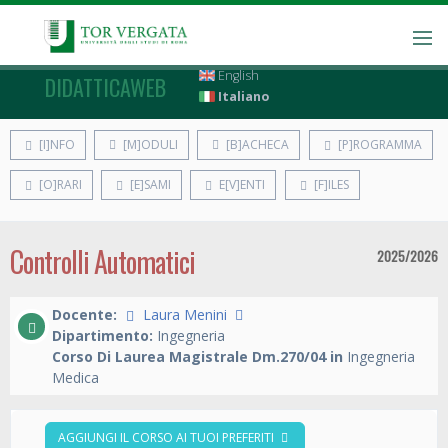
English
DIDATTICAWEB
Italiano
[I]NFO
[M]ODULI
[B]ACHECA
[P]ROGRAMMA
[O]RARI
[E]SAMI
E[V]ENTI
[F]ILES
Controlli Automatici
2025/2026
Docente:
Laura Menini
Dipartimento:
Ingegneria
Corso Di Laurea Magistrale Dm.270/04 in
Ingegneria
Medica
AGGIUNGI IL CORSO AI TUOI PREFERITI