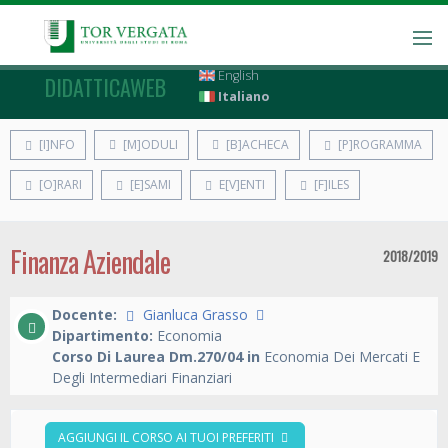
English
DIDATTICAWEB
Italiano
[I]NFO
[M]ODULI
[B]ACHECA
[P]ROGRAMMA
[O]RARI
[E]SAMI
E[V]ENTI
[F]ILES
Finanza Aziendale
2018/2019
Docente:
Gianluca Grasso
Dipartimento:
Economia
Corso Di Laurea Dm.270/04 in
Economia Dei Mercati E
Degli Intermediari Finanziari
AGGIUNGI IL CORSO AI TUOI PREFERITI