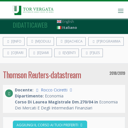
English
DIDATTICAWEB
Italiano
[I]NFO
[M]ODULI
[B]ACHECA
[P]ROGRAMMA
[O]RARI
[E]SAMI
E[V]ENTI
[F]ILES
Thomson Reuters-datastream
2018/2019
Docente:
Rocco Ciciretti
Dipartimento:
Economia
Corso Di Laurea Magistrale Dm.270/04 in
Economia
Dei Mercati E Degli Intermediari Finanziari
AGGIUNGI IL CORSO AI TUOI PREFERITI