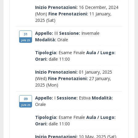
Inizio Prenotazioni:
16 December, 2024
(Mon)
Fine Prenotazioni:
11 January,
2025 (Sat)
Appello:
III
Sessione:
Invernale
31
Modalità:
Orale
JAN 25
Tipologia:
Esame Finale
Aula / Luogo:
Orari:
dalle 11:00
Inizio Prenotazioni:
01 January, 2025
(Wed)
Fine Prenotazioni:
27 January,
2025 (Mon)
Appello:
I
Sessione:
Estiva
Modalità:
09
Orale
JUN 25
Tipologia:
Esame Finale
Aula / Luogo:
Orari:
dalle 11:00
Inizio Prenotazioni:
10 May, 2025 (Sat)