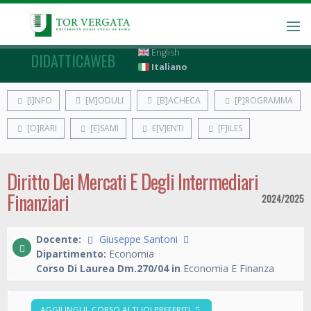
English
DIDATTICAWEB
Italiano
[I]NFO
[M]ODULI
[B]ACHECA
[P]ROGRAMMA
[O]RARI
[E]SAMI
E[V]ENTI
[F]ILES
Diritto Dei Mercati E Degli Intermediari
Finanziari
2024/2025
Docente:
Giuseppe Santoni
Dipartimento:
Economia
Corso Di Laurea Dm.270/04 in
Economia E Finanza
AGGIUNGI IL CORSO AI TUOI PREFERITI