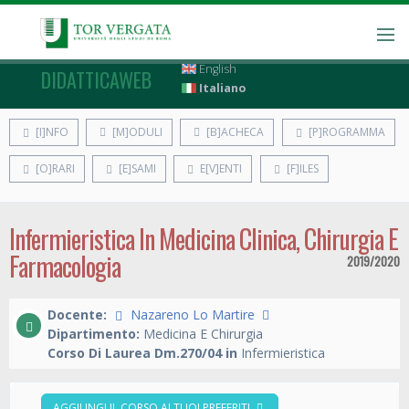
English
DIDATTICAWEB
Italiano
[I]NFO
[M]ODULI
[B]ACHECA
[P]ROGRAMMA
[O]RARI
[E]SAMI
E[V]ENTI
[F]ILES
Infermieristica In Medicina Clinica, Chirurgia E
Farmacologia
2019/2020
Docente:
Nazareno Lo Martire
Dipartimento:
Medicina E Chirurgia
Corso Di Laurea Dm.270/04 in
Infermieristica
AGGIUNGI IL CORSO AI TUOI PREFERITI