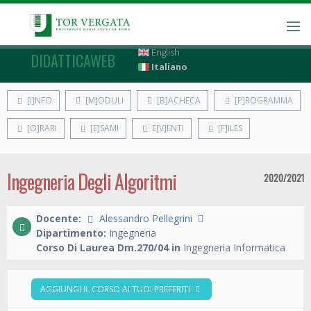
English
DIDATTICAWEB
Italiano
[I]NFO
[M]ODULI
[B]ACHECA
[P]ROGRAMMA
[O]RARI
[E]SAMI
E[V]ENTI
[F]ILES
Ingegneria Degli Algoritmi
2020/2021
Docente:
Alessandro Pellegrini
Dipartimento:
Ingegneria
Corso Di Laurea Dm.270/04 in
Ingegneria Informatica
AGGIUNGI IL CORSO AI TUOI PREFERITI