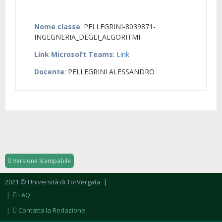
Nome classe
: PELLEGRINI-8039871-
INGEGNERIA_DEGLI_ALGORITMI
Link Microsoft Teams
:
Link
Docente
: PELLEGRINI ALESSANDRO
Versione Stampabile
2021 © Università di TorVergata
|
|
FAQ
|
Contatta la Redazione