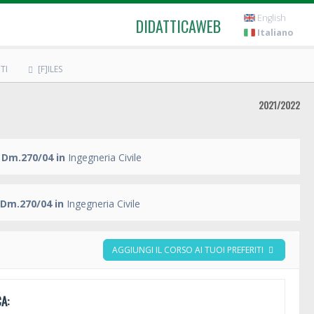
English
DIDATTICAWEB
Italiano
TI
[F]ILES
2021/2022
 Dm.270/04 in
Ingegneria Civile
 Dm.270/04 in
Ingegneria Civile
AGGIUNGI IL CORSO AI TUOI PREFERITI
A: