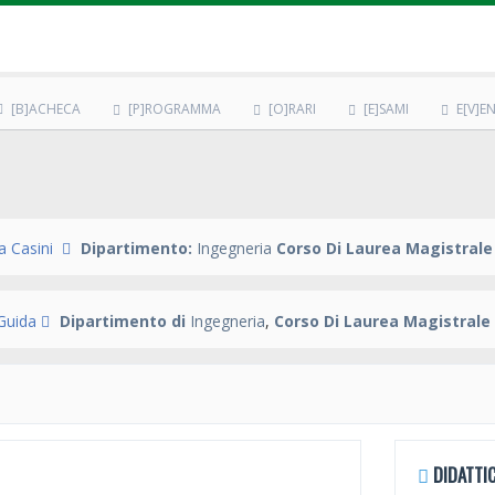
[B]ACHECA
[P]ROGRAMMA
[O]RARI
[E]SAMI
E[V]EN
a Casini
Dipartimento:
Ingegneria
Corso Di Laurea Magistrale
 Guida
Dipartimento di
Ingegneria
,
Corso Di Laurea Magistrale
DIDATTIC