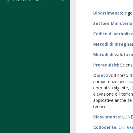
Dipartimento
: Ing
Settore Ministeria
Codice di verbaliz
Metodi di insegn
Metodi di valutaz
Prerequisiti
: Scienz
Obiettivi
: Il corso 
competenze necessari
normativa vigente, de
elevazione e il terre
applicative anche se
teorici
Ricevimento
: LUNE
Codocente
:
Giulia 