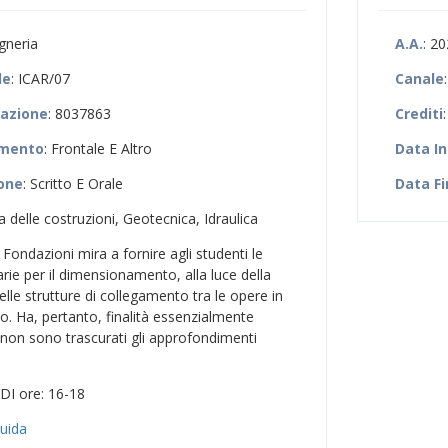
egneria
A.A.
: 2
le
: ICAR/07
Canale
zazione
: 8037863
Crediti
:
amento
: Frontale E Altro
Data In
ione
: Scritto E Orale
Data Fi
a delle costruzioni, Geotecnica, Idraulica
di Fondazioni mira a fornire agli studenti le
e per il dimensionamento, alla luce della
lle strutture di collegamento tra le opere in
no. Ha, pertanto, finalità essenzialmente
 non sono trascurati gli approfondimenti
DI ore: 16-18
Guida