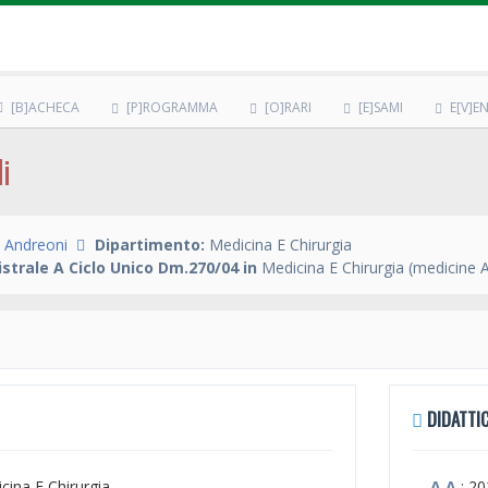
[B]ACHECA
[P]ROGRAMMA
[O]RARI
[E]SAMI
E[V]EN
i
 Andreoni
Dipartimento:
Medicina E Chirurgia
strale A Ciclo Unico Dm.270/04 in
Medicina E Chirurgia (medicine 
DIDATTIC
icina E Chirurgia
A.A.
: 2