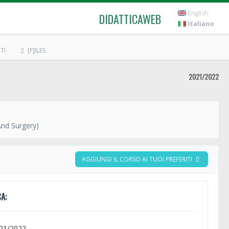
English
DIDATTICAWEB
Italiano
TI
[F]ILES
2021/2022
And Surgery)
AGGIUNGI IL CORSO AI TUOI PREFERITI
A:
021/2022