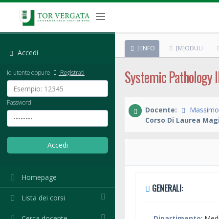
[I]NFO
[M]ODULI
Accedi
Systemic Pathology II
Id utente oppure
Registrati
Password:
Docente:
Massimo
Corso Di Laurea Magi
Homepage
GENERALI:
Lista dei corsi
Cerca docente
Dipartimento
: Med