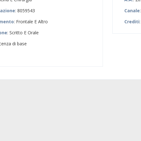
zazione
: 8059543
Canale
amento
: Frontale E Altro
Crediti
:
ione
: Scritto E Orale
cenza di base