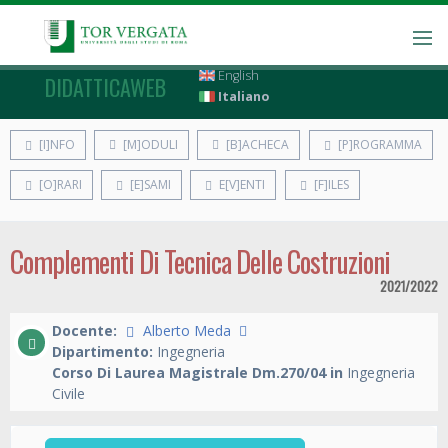
English
DIDATTICAWEB
Italiano
[I]NFO
[M]ODULI
[B]ACHECA
[P]ROGRAMMA
[O]RARI
[E]SAMI
E[V]ENTI
[F]ILES
Complementi Di Tecnica Delle Costruzioni
2021/2022
Docente:
Alberto Meda
Dipartimento:
Ingegneria
Corso Di Laurea Magistrale Dm.270/04 in
Ingegneria
Civile