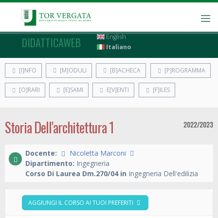
English
DIDATTICAWEB
Italiano
[I]NFO
[M]ODULI
[B]ACHECA
[P]ROGRAMMA
[O]RARI
[E]SAMI
E[V]ENTI
[F]ILES
Storia Dell'architettura 1
2022/2023
Docente:
Nicoletta Marconi
Dipartimento:
Ingegneria
Corso Di Laurea Dm.270/04 in
Ingegneria Dell'edilizia
AGGIUNGI IL CORSO AI TUOI PREFERITI