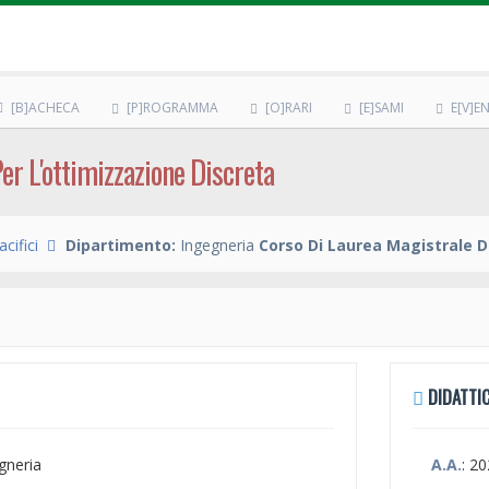
[B]ACHECA
[P]ROGRAMMA
[O]RARI
[E]SAMI
E[V]EN
er L'ottimizzazione Discreta
cifici
Dipartimento:
Ingegneria
Corso Di Laurea Magistrale D
DIDATTIC
egneria
A.A.
: 2