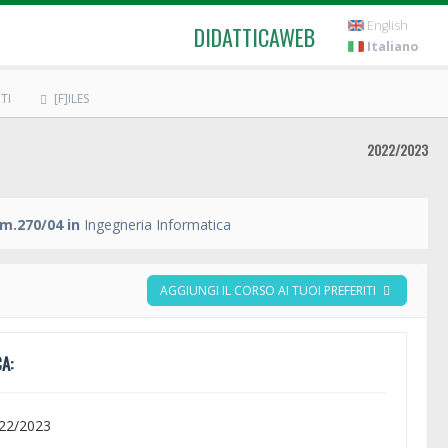
English
DIDATTICAWEB
Italiano
TI
[F]ILES
2022/2023
m.270/04 in
Ingegneria Informatica
AGGIUNGI IL CORSO AI TUOI PREFERITI
A:
022/2023