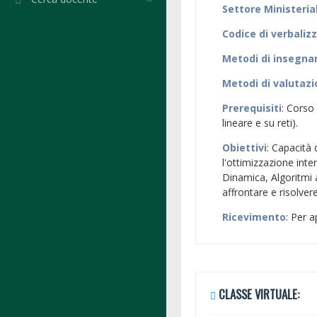
Settore Ministeria
Codice di verbaliz
Metodi di insegn
Metodi di valutaz
Prerequisiti
: Corso
lineare e su reti).
Obiettivi
: Capacità 
l'ottimizzazione in
Dinamica, Algoritmi 
affrontare e risolve
Ricevimento
: Per 
CLASSE VIRTUALE: