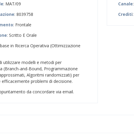
le
: MAT/09
Canale
zazione
: 8039758
Crediti
:
amento
: Frontale
ione
: Scritto E Orale
 base in Ricerca Operativa (Ottimizzazione
di utilizzare modelli e metodi per
tera (Branch-and-Bound, Programmazione
approssimati, Algoritmi randomizzati) per
re efficacemente problemi di decisione.
appuntamento da concordare via email.