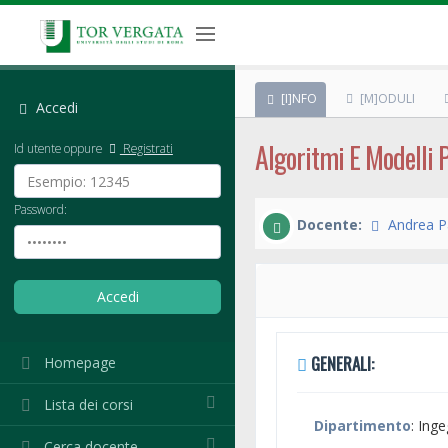
[I]NFO
[M]ODULI
Accedi
Algoritmi E Modelli P
Id utente oppure
Registrati
Password:
Docente:
Andrea Pa
GENERALI:
Homepage
Lista dei corsi
Dipartimento
: Ing
Cerca docente