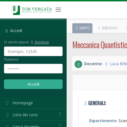
[I]NFO
[M]ODULI
Accedi
Meccanica Quantisti
Id utente oppure
Registrati
Password:
Docente:
Luca Bife
GENERALI:
Homepage
Lista dei corsi
Dipartimento
: Sci
Cerca docente