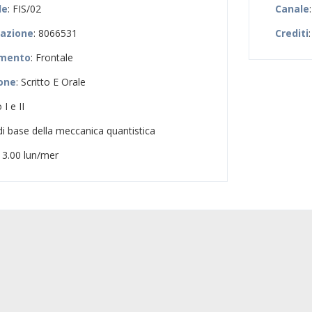
le
: FIS/02
Canale
zazione
: 8066531
Crediti
amento
: Frontale
ione
: Scritto E Orale
 I e II
di base della meccanica quantistica
-13.00 lun/mer