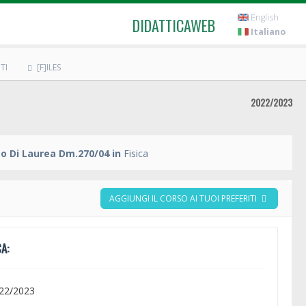
English
DIDATTICAWEB
Italiano
TI
[F]ILES
2022/2023
o Di Laurea Dm.270/04 in
Fisica
AGGIUNGI IL CORSO AI TUOI PREFERITI
A:
022/2023