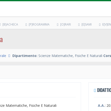
[B]ACHECA
[P]ROGRAMMA
[O]RARI
[E]SAMI
E[V]EN
ca
rale
Dipartimento:
Scienze Matematiche, Fisiche E Naturali
Cors
DIDATTIC
enze Matematiche, Fisiche E Naturali
A.A.
: 2