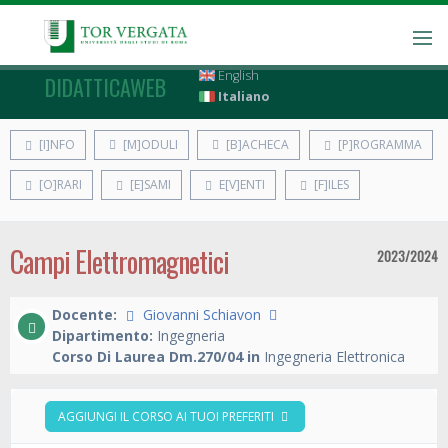
English
DIDATTICAWEB
Italiano
[I]NFO
[M]ODULI
[B]ACHECA
[P]ROGRAMMA
[O]RARI
[E]SAMI
E[V]ENTI
[F]ILES
Campi Elettromagnetici
2023/2024
Docente:
Giovanni Schiavon
Dipartimento:
Ingegneria
Corso Di Laurea Dm.270/04 in
Ingegneria Elettronica
AGGIUNGI IL CORSO AI TUOI PREFERITI