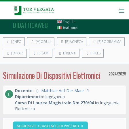
English
DIDATTICAWEB
Italiano
[I]NFO
[M]ODULI
[B]ACHECA
[P]ROGRAMMA
[O]RARI
[E]SAMI
E[V]ENTI
[F]ILES
Simulazione Di Dispositivi Elettronici
2024/2025
Docente:
Matthias Auf Der Maur
Dipartimento:
Ingegneria
Corso Di Laurea Magistrale Dm.270/04 in
Ingegneria
Elettronica
AGGIUNGI IL CORSO AI TUOI PREFERITI