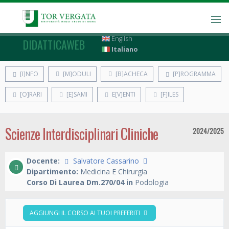
English
DIDATTICAWEB
Italiano
[I]NFO
[M]ODULI
[B]ACHECA
[P]ROGRAMMA
[O]RARI
[E]SAMI
E[V]ENTI
[F]ILES
Scienze Interdisciplinari Cliniche
2024/2025
Docente:
Salvatore Cassarino
Dipartimento:
Medicina E Chirurgia
Corso Di Laurea Dm.270/04 in
Podologia
AGGIUNGI IL CORSO AI TUOI PREFERITI