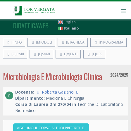
English
DIDATTICAWEB
Italiano
[I]NFO
[M]ODULI
[B]ACHECA
[P]ROGRAMMA
[O]RARI
[E]SAMI
E[V]ENTI
[F]ILES
Microbiologia E Microbiologia Clinica
2024/2025
Docente:
Roberta Gaziano
Dipartimento:
Medicina E Chirurgia
Corso Di Laurea Dm.270/04 in
Tecniche Di Laboratorio
Biomedico
AGGIUNGI IL CORSO AI TUOI PREFERITI