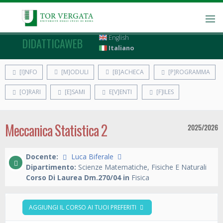
English
DIDATTICAWEB
Italiano
[I]NFO
[M]ODULI
[B]ACHECA
[P]ROGRAMMA
[O]RARI
[E]SAMI
E[V]ENTI
[F]ILES
Meccanica Statistica 2
2025/2026
Docente:
Luca Biferale
Dipartimento:
Scienze Matematiche, Fisiche E Naturali
Corso Di Laurea Dm.270/04 in
Fisica
AGGIUNGI IL CORSO AI TUOI PREFERITI